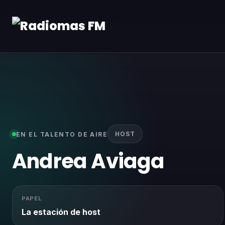
close
Buscar:
HOST
EN EL TALENTO DE AIRE
Andrea Aviaga
PAPEL
La estación de host