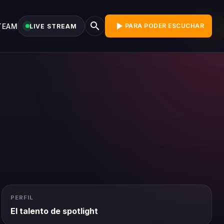
search
play_arrow
TEAM
search
PARA PODER ESCUCHAR
LIVE STREAM
BUS
PERFIL
El talento de spotlight